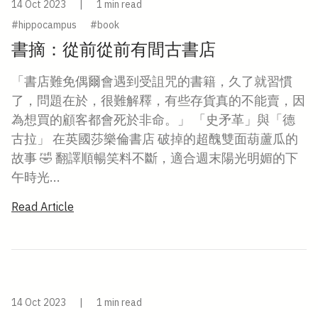
14 Oct 2023
|
1 min read
#hippocampus
#book
書摘：從前從前有間古書店
「書店難免偶爾會遇到受詛咒的書籍，久了就習慣
了，問題在於，很難解釋，有些存貨真的不能賣，因
為想買的顧客都會死於非命。」 「史矛革」與「德
古拉」 在英國莎樂倫書店 破掉的超醜雙面葫蘆瓜的
故事 🤣 翻譯順暢笑料不斷，適合週末陽光明媚的下
午時光...
Read Article
14 Oct 2023
|
1 min read