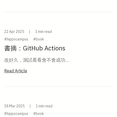
22 Apr 2025
|
1 min read
#hippocampus
#book
書摘：GitHub Actions
改好久，測試看看會不會成功...
Read Article
18 Mar 2025
|
1 min read
#hippocampus
#book