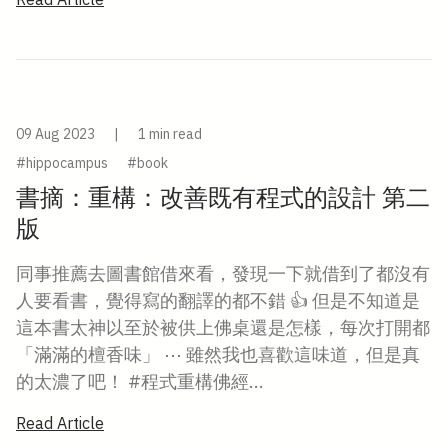
09 Aug 2023
|
1 min read
#hippocampus
#book
書摘：重構：改善既有程式的設計 第二
版
同事推薦去圖書館借來看，發現一下就借到了都沒有
人要看書，覺得寫的翻譯的都不錯 👍 但是不知道是
這本書太神以至於被供上佛桌還是怎樣，每次打開都
「滿滿的檀香味」 ⋯ 雖然我也喜歡這味道，但是真
的太濃了吧！ #程式重構佛經...
Read Article