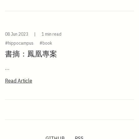
08 Jun 2023
|
1 min read
#hippocampus
#book
書摘：鳳凰專案
...
Read Article
GITHUB
RSS