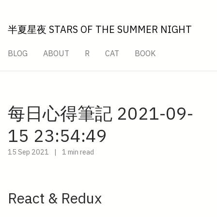
半夏星夜 STARS OF THE SUMMER NIGHT
BLOG
ABOUT
R
CAT
BOOK
每日心得筆記 2021-09-
15 23:54:49
15 Sep 2021
|
1 min read
React & Redux