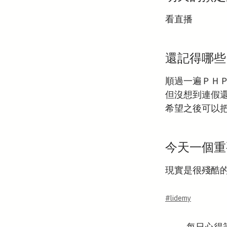
看直播
還記得哪些
順過一遍ＰＨ
但沒想到連假
希望之後可以
今天一個重
現實是很殘酷
#lidemy
←
每日心得筆記 