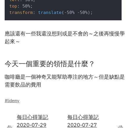
top
:
 50%
;
transform
:
translate
(
-50% -50%
)
;
應該還有一些我還沒想到或是不會的～之後再慢慢學
起來～
今天一個重要的領悟是什麼？
咖啡廳是一個神奇又能幫助專注的地方～但是缺點是
需要飲品的費用
#lidemy
每日心得筆記
每日心得筆記
←
2020-07-29
2020-07-27
→