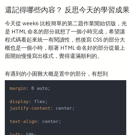
還記得哪些內容？ 反思今天的學習成果
今天從 week6 比較簡單的第二題作業開始切版，光
是 HTML 命名的部分就想了一個小時完成，希望讓
程式碼看起來統一有閱讀性，然後寫 CSS 的部分大
概也是一個小時，順著 HTML 命名好的部分從最上
面開始慢慢寫出樣式，覺得還滿順利的。
有遇到的小困難大概是置中的部分，有想到
margin
:
 0 auto
;
display
:
 flex
;
justify-content
:
 center
;
text-align
:
 center
;
left
:
 50%
;